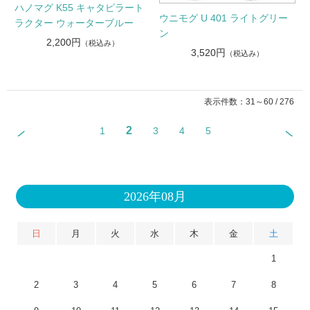
ハノマグ K55 キャタピラート
ウニモグ U 401 ライトグリー
ラクター ウォーターブルー
ン
2,200円
（税込み）
3,520円
（税込み）
表示件数：31～60 / 276
2
1
3
4
5
2026年08月
日
月
火
水
木
金
土
1
2
3
4
5
6
7
8