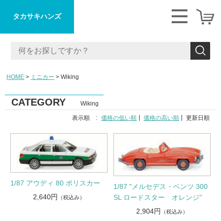
タカサキハンズ
HOME
ミニカー
Wiking
CATEGORY
Wiking
表示順 :
価格の低い順
価格の高い順
更新日順
1/87 アウディ 80 ポリスカー
1/87 "メルセデス・ベンツ 300
2,640円
SL ロードスター オレンジ"
（税込み）
2,904円
（税込み）