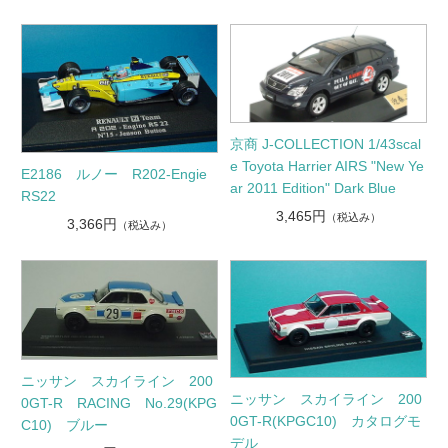
京商 J-COLLECTION 1/43scal
e Toyota Harrier AIRS "New Ye
E2186 ルノー R202-Engie
ar 2011 Edition" Dark Blue
RS22
3,465円
（税込み）
3,366円
（税込み）
ニッサン スカイライン 200
ニッサン スカイライン 200
0GT-R RACING No.29(KPG
0GT-R(KPGC10) カタログモ
C10) ブルー
デル