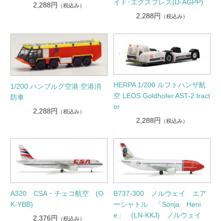
イド･エクスプレス(D-AGPP)
2,288円
（税込み）
2,288円
（税込み）
HERPA 1/200 ルフトハンザ航
1/200 ハンブルグ空港 空港消
空 LEOS Goldhofer AST-2 tract
防車
or
2,288円
（税込み）
2,288円
（税込み）
A320 CSA・チェコ航空 (O
B737-300 ノルウェイ エア
K-YBB)
ーシャトル 「Sonja Heni
e」 (LN-KKJ) ノルウェイ
2,376円
（税込み）