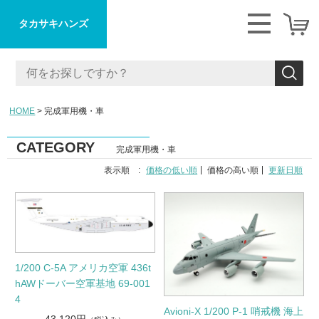
タカサキハンズ
HOME
完成軍用機・車
CATEGORY
完成軍用機・車
表示順 :
価格の低い順
価格の高い順
更新日順
1/200 C-5A アメリカ空軍 436t
hAWドーバー空軍基地 69-001
4
Avioni-X 1/200 P-1 哨戒機 海上