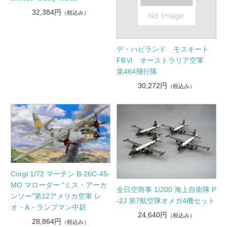
32,384円
（税込み）
デ・ハビランド モスキート
FBⅥ オーストラリア空軍
第464飛行隊
30,272円
（税込み）
Corgi 1/72 マーチン B-26C-45-
MO マローダー "ミス・アーカ
全日空商事 1/200 海上自衛隊 P
ンソー"第12アメリカ空軍 レ
-2J 第7航空隊オメガ4機セット
オ・A・ランプマン中尉
24,640円
（税込み）
28,864円
（税込み）