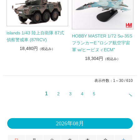
islands 1/43 陸上自衛隊 87式
HOBBY MASTER 1/72 Su-35S
偵察警戒車 (87RCV)
フランカーE "ロシア航空宇宙
18,480円
（税込み）
軍 w/ヒービヌィECM"
18,304円
（税込み）
表示件数：1～30 / 610
1
2
3
4
5
2026年08月