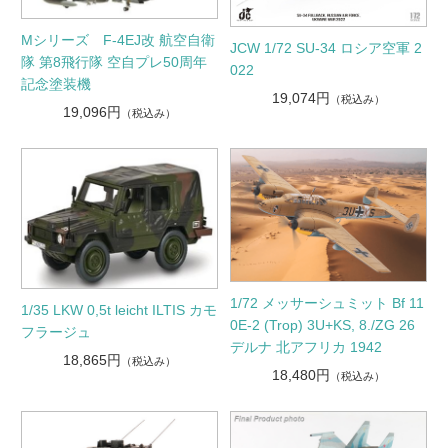
Mシリーズ F-4EJ改 航空自衛
JCW 1/72 SU-34 ロシア空軍 2
隊 第8飛行隊 空自プレ50周年
022
記念塗装機
19,074円
（税込み）
19,096円
（税込み）
1/72 メッサーシュミット Bf 11
1/35 LKW 0,5t leicht ILTIS カモ
0E-2 (Trop) 3U+KS, 8./ZG 26
フラージュ
デルナ 北アフリカ 1942
18,865円
（税込み）
18,480円
（税込み）