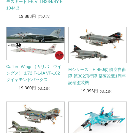
モスキート FB.VI LR364/SY-E
1944.3
19,888円
（税込み）
Calibre Wings（カリバ―ウイ
Mシリーズ F-4EJ改 航空自衛
ングス） 1/72 F-14A VF-102
隊 第302飛行隊 部隊改変1周年
ダイヤモンドバックス
記念塗装機
19,360円
（税込み）
19,096円
（税込み）