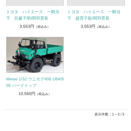
トヨタ ハイエース 一騎当
トヨタ ハイエース 一騎当
千 呂蒙子明/関羽雲長
千 趙雲子龍/関羽雲長
3,553円
3,553円
（税込み）
（税込み）
Weise 1/32 ウニモグ406 U84/9
00 ハードトップ
10,560円
（税込み）
表示件数：1～3 / 3