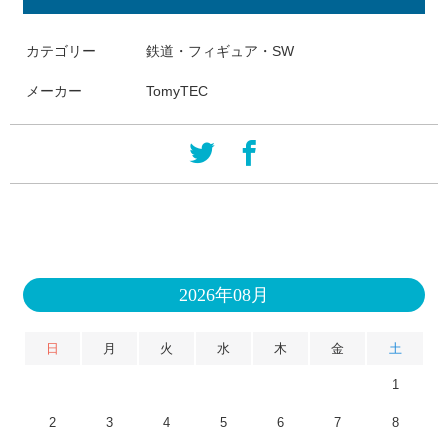
カテゴリー
鉄道・フィギュア・SW
メーカー
TomyTEC
2026年08月
日
月
火
水
木
金
土
1
2
3
4
5
6
7
8