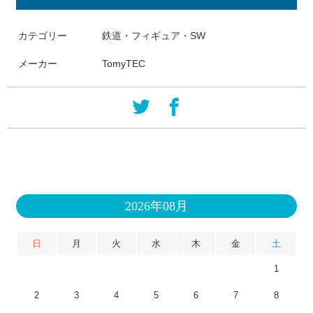
カテゴリー
鉄道・フィギュア・SW
メーカー
TomyTEC
2026年08月
日
月
火
水
木
金
土
1
2
3
4
5
6
7
8