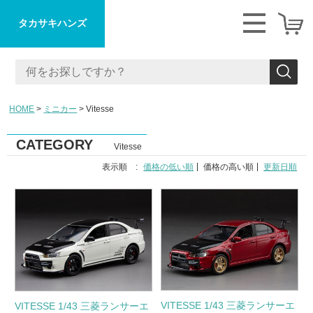
タカサキハンズ
HOME
ミニカー
Vitesse
CATEGORY
Vitesse
表示順 :
価格の低い順
価格の高い順
更新日順
VITESSE 1/43 三菱ランサーエ
VITESSE 1/43 三菱ランサーエ