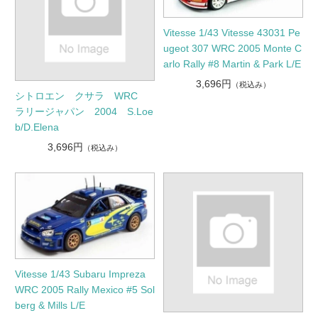
Vitesse 1/43 Vitesse 43031 Pe
ugeot 307 WRC 2005 Monte C
arlo Rally #8 Martin & Park L/E
3,696円
（税込み）
シトロエン クサラ WRC
ラリージャパン 2004 S.Loe
b/D.Elena
3,696円
（税込み）
Vitesse 1/43 Subaru Impreza
WRC 2005 Rally Mexico #5 Sol
berg & Mills L/E